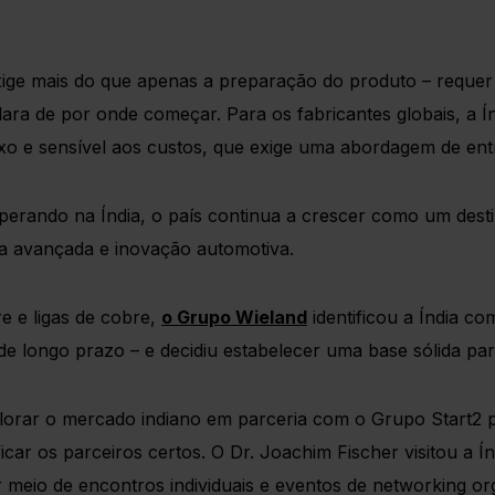
ge mais do que apenas a preparação do produto – requer
ra de por onde começar. Para os fabricantes globais, a Í
o e sensível aos custos, que exige uma abordagem de en
erando na Índia, o país continua a crescer como um dest
a avançada e inovação automotiva.
e e ligas de cobre,
o Grupo Wieland
identificou a Índia 
de longo prazo – e decidiu estabelecer uma base sólida pa
orar o mercado indiano em parceria com o Grupo Start2 pa
icar os parceiros certos. O Dr. Joachim Fischer visitou a 
r meio de encontros individuais e eventos de networking o