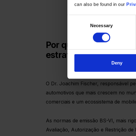
can also be found in our
Priv
Consent
Necessary
Selection
Por que a Índia: um m
estratégica
Deny
O Dr. Joachim Fischer, responsável pe
automotivos que mais crescem no mund
comerciais e um ecossistema de mobilid
As normas de emissão BS-VI, mais rigo
Avaliação, Autorização e Restrição d