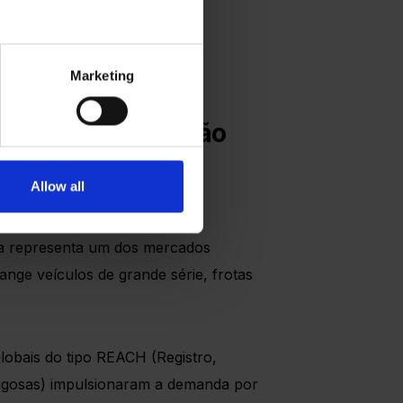
Marketing
vel e com adequação
Allow all
dia representa um dos mercados
ge veículos de grande série, frotas
lobais do tipo REACH (Registro,
rigosas) impulsionaram a demanda por