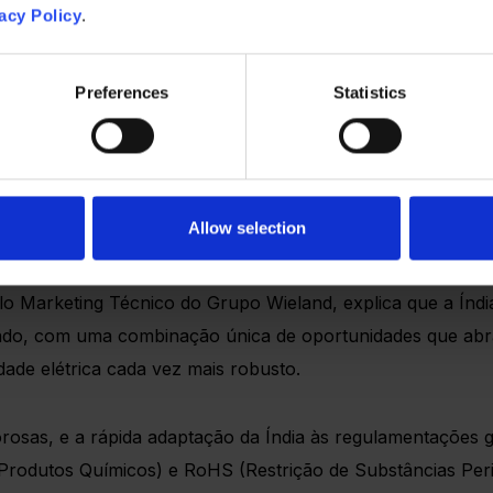
acy Policy
.
Preferences
Statistics
ercado de grande porte, sustentá
Allow selection
lo Marketing Técnico do Grupo Wieland, explica que a Ín
o, com uma combinação única de oportunidades que abran
ade elétrica cada vez mais robusto.
rosas, e a rápida adaptação da Índia às regulamentações g
e Produtos Químicos) e RoHS (Restrição de Substâncias Pe