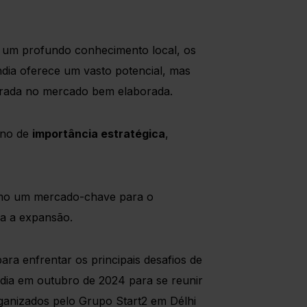
 um profundo conhecimento local, os
ndia oferece um vasto potencial, mas
trada no mercado bem elaborada.
ino de
importância estratégica
,
como um mercado-chave para o
ra a expansão.
ra enfrentar os principais desafios de
Índia em outubro de 2024 para se reunir
rganizados pelo Grupo Start2 em Délhi