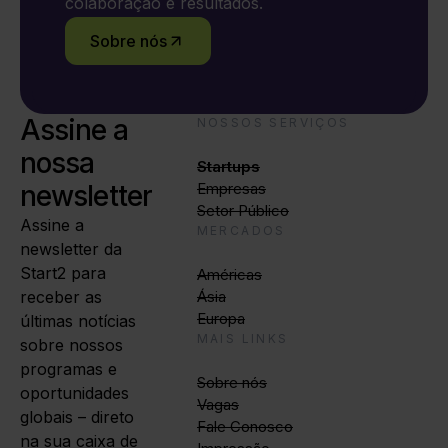
colaboração e resultados.
Sobre nós
Assine a
NOSSOS SERVIÇOS
nossa
Startups
newsletter
Empresas
Setor Público
Assine a
MERCADOS
newsletter da
Start2 para
Américas
receber as
Ásia
Europa
últimas notícias
MAIS LINKS
sobre nossos
programas e
Sobre nós
oportunidades
Vagas
globais – direto
Fale Conosco
na sua caixa de