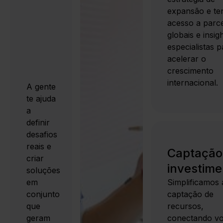
expansão e te
acesso a parce
globais e insig
especialistas p
acelerar o
crescimento
internacional.
A gente
te ajuda
a
definir
desafios
reais e
Captação
criar
investime
soluções
em
Simplificamos 
conjunto
captação de
que
recursos,
geram
conectando v