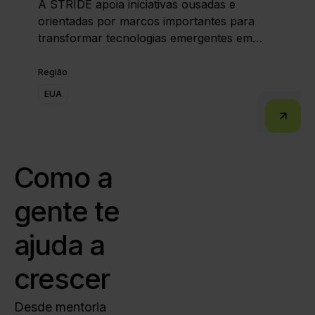
A STRIDE apoia iniciativas ousadas e
orientadas por marcos importantes para
transformar tecnologias emergentes em
capacidades práticas que promovam a
competitividade e a resiliência dos Estados
Região
Unidos.
EUA
Como a
gente te
ajuda a
crescer
Desde mentoria