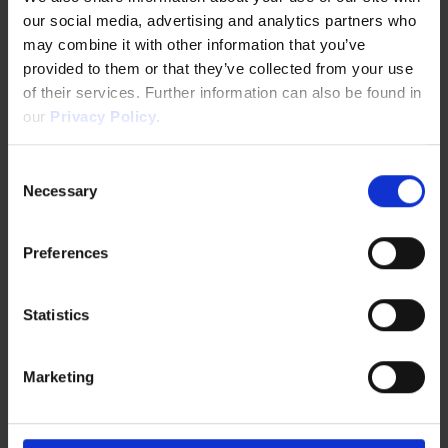
our social media, advertising and analytics partners who
may combine it with other information that you’ve
provided to them or that they’ve collected from your use
Preparação acelerada
of their services. Further information can also be found in
our
Privacy Policy
.
para o mercado
Evite tentativas e erros dispendiosos
Consent
com validação orientada e insights
Necessary
Selection
de especialistas.
Preferences
Statistics
Marketing
Descubra