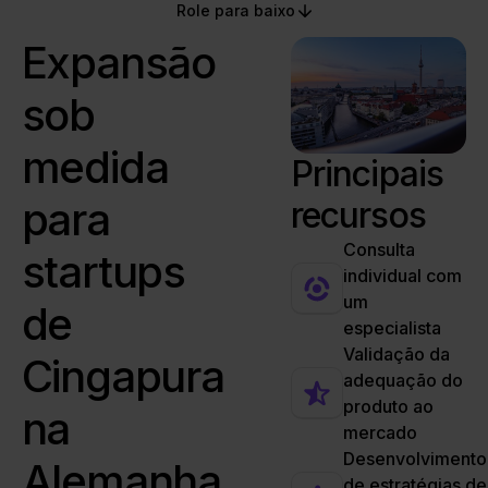
Role para baixo
Expansão
sob
medida
Principais
para
recursos
Consulta
startups
individual com
um
de
especialista
Validação da
Cingapura
adequação do
produto ao
na
mercado
Desenvolvimento
Alemanha
de estratégias de