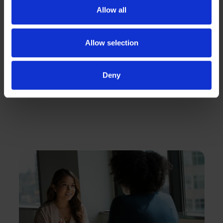
Explore
Allow all
programas
outras
estratégicos
Allow selection
atividades
que conectam
startups a
na Ásia
Deny
investidores,
parceiros e
oportunidades
na Ásia.