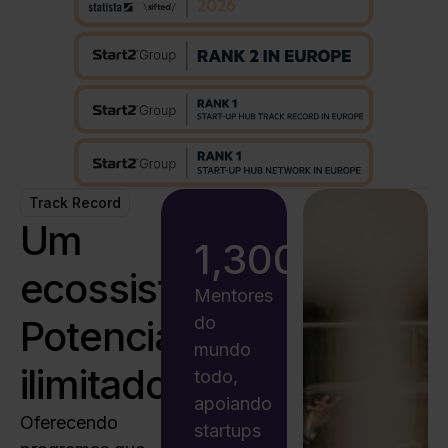
Track Record
Um
1,300
+
ecossistema.
Mentores
Potencial
do
mundo
ilimitado.
todo,
apoiando
Oferecendo
startups