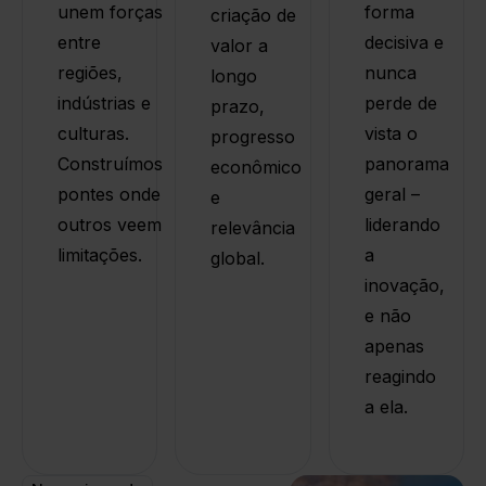
unem forças
forma
criação de
entre
decisiva e
valor a
regiões,
nunca
longo
indústrias e
perde de
prazo,
culturas.
vista o
progresso
Construímos
panorama
econômico
pontes onde
geral –
e
outros veem
liderando
relevância
limitações.
a
global.
inovação,
e não
apenas
reagindo
a ela.