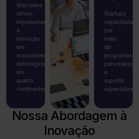
Mercados
ativos,
Startups
impulsionando
capacitadas
a
por
inovação
meio
em
de
ecossistemas
programas
estratégicos
personalizad
em
e
quatro
suporte
continentes.
especializado
Nossa Abordagem à
Inovação