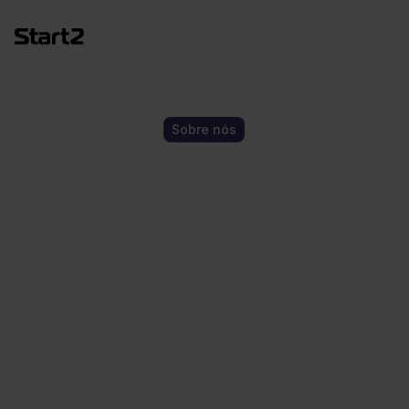
Sobre nós
Seu Hub de
Inovação
Global
Conectando startups, empresas e
instituições públicas para acelerar o
crescimento e escalar negócios em todo o