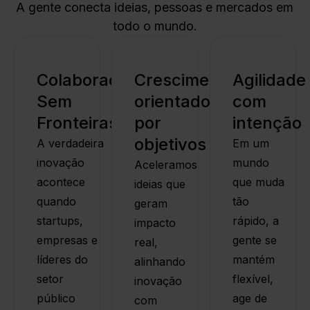
A gente conecta ideias, pessoas e mercados em
todo o mundo.
Colaboração
Crescimento
Agilidade
Sem
orientado
com
Fronteiras
por
intenção
objetivos
A verdadeira
Em um
inovação
mundo
Aceleramos
acontece
que muda
ideias que
quando
tão
geram
startups,
rápido, a
impacto
empresas e
gente se
real,
líderes do
mantém
alinhando
setor
flexível,
inovação
público
age de
com