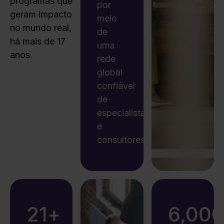
programas que
por
geram impacto
meio
no mundo real,
de
há mais de 17
uma
anos.
rede
global
confiável
de
especialistas
e
consultores.
21
+
6,00