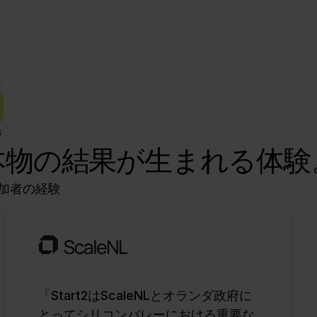
声
本物の結果が生まれる体験
加者の経験
「Start2はScaleNLとオランダ政府に
とってシリコンバレーにおける重要な