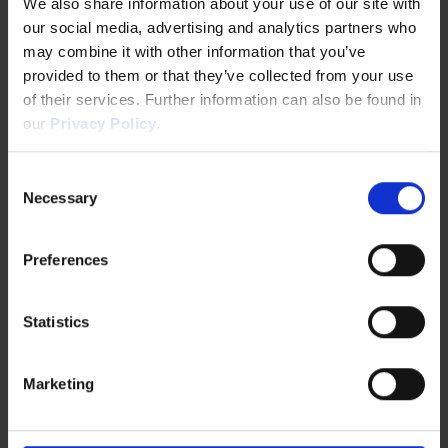
We also share information about your use of our site with
our social media, advertising and analytics partners who
ますか？
may combine it with other information that you’ve
provided to them or that they’ve collected from your use
of their services. Further information can also be found in
ぜひつながり、一緒に何ができるか探っていきま
our
Privacy Policy
.
しょう。
お問い合わせはこちら
Consent
Necessary
ニュース
提供サービス
Selection
レターの
スタートアップ支援
Preferences
登録
企業向けサービス
行政・公共機関向け
Start2のニュー
活動地域
Statistics
スレターに登録
して、当社のプ
アメリカ大陸
ログラムやグロ
アジア
Marketing
ヨーロッパ
ーバルイベント
その他のリンク
に関する最新ニ
ュースをメール