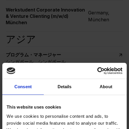
Werkstudent Corporate Innovation
Germany,
& Venture Clienting (m/w/d)
München
München
アジア
プログラム・マネージャー
シンガポール、シンガポール
Contact Us
イノベーション
Consent
Details
About
への旅を始める
This website uses cookies
We use cookies to personalise content and ads, to
準備はできてい
provide social media features and to analyse our traffic.