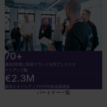
70
+
過去2年間に投資ラウンドを完了したスタ
ートアップ数
€
2
.
3
M
参加スタートアップの平均資金調達額
パートナー一覧