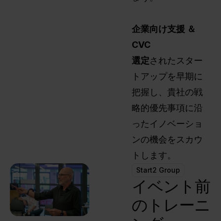
選され
たフィ
企業向け支援
＆
ッシュ
ボウル
CVC
に参加
‍選定
されたスター
できま
トアップを早期に
す。
把握し、貴社の戦
略的優先事項に沿
ったイノベーショ
ンの機会をスカウ
トします。
Start2 Group
イベント前
のトレーニ