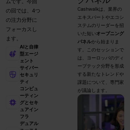
ムです。今回
Cashwalkは、業界の
の回では、4つ
エキスパートやエコシ
の注力分野に
ステムのリーダーを招
フォーカスし
いた短い
オープニング
ます。
パネル
から始まりま
AIと自律
す。このセッションで
型エージ
は、ヨーロッパのディ
ェント
ープテック分野を形成
サイバー
する新たなトレンドや
セキュリ
ティ
課題について、専門家
コンピュ
が議論します。
ーティン
グとセキ
ュアイン
フラ
デュアル