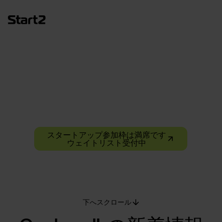
Cashwalk
ピッチ不要の全く新しい資金調達の形。
28 Digital共催企画
スタートアップ参加枠は満席です
ウェイトリスト受付中
下へスクロール