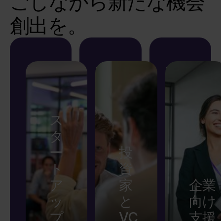
ごしながら新たな機会
創出を。
スタ
参加
参加
ート
を申
を申
アッ
し込
し込
プ創
む
む
ス
業者
ヨーロ
最先端
タ
ッパの
技術を
とし
ー
投
注目デ
発掘
て参
ト
資
ィープ
し、主
加
テック
要ベン
ア
家
企業
スター
チャー
応募す
ッ
と
向け
トアッ
ファン
ると、
プ
VC
支援
プに直
ドと共
あなた