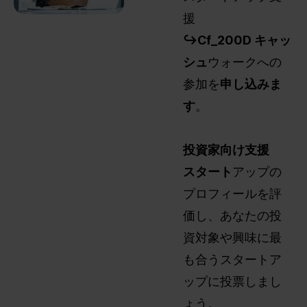
できま
ボレー
援
す。
ション
選ばれ
↪Cf_200D ‍キャッ
とディ
たスタ
シュ
ウォークへの
ールメ
ートア
イキン
参加を
申し込みま
ップ
グを促
は、意
す
。
す、集
義ある
中型で
資金調
少人数
‍投資家向け支援
達の対
のフォ
話と実
‍スタート
アップの
ーマッ
際の投
プロフィールを評
トを体
資家と
験でき
価し、あなたの投
のネッ
ます。
トワー
資対象や興味に最
キング
も合うスタートア
を目的
ップに投票しまし
とし
た、厳
ょう。