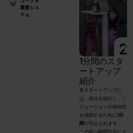
ユース＆
重要シス
テム
2
1分間のスタ
ートアップ
紹介
各スタートアップに
は、自社を紹介し、ソ
リューションの独自性
を強調するために
1分
間
が与えられます。
この短い時間設定によ