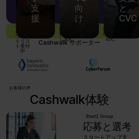
接アク
に投資
支
向
と
のスタ
スター
セス。
機会を
ートア
トアッ
援
け
CVC
探り、
プ参加
ップの
投資家
企業向
枠は満
ピッチ
ヨーロ
向け招
け招待
プロフ
席です
待に申
なしの
に申し
ッパの
ウェイ
ィール
し込む
込む
トリス
限定フ
トップ
Cashwalk サポーター
が参加
ト受付
ィッシ
イノベ
中
予定の
ュボウ
ーター
投資家
ルで、
とのパ
に共有
投資家
ートナ
され、
同士の
ーシッ
投資家
つなが
プを模
お客様の声
は事前
りを深
索しま
Cashwalk体験
に会い
め、新
しょ
たいス
たな投
う。
タート
資チャ
Start2 Group
アップ
ンスを
成果に
応募と選考
を選ぶ
発見。
つなが
ことが
スタートアップ支
るコラ