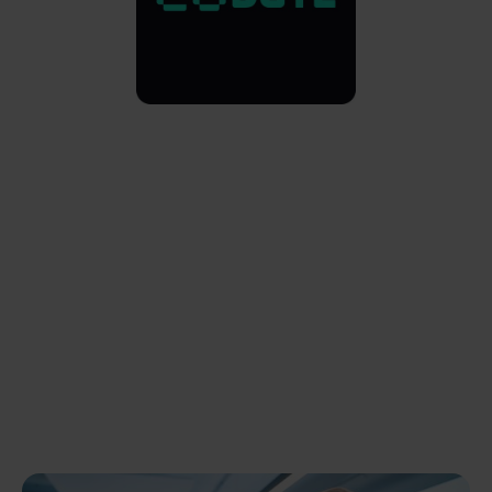
確かな実
Cashwalkは単なる
イベントではあり
績の上に
ません。成果を生
築かれた
み出してきた実績
を持つプラットフ
成果
ォームであり、主
要なエコシステム
プレイヤーからも
信頼されていま
す。