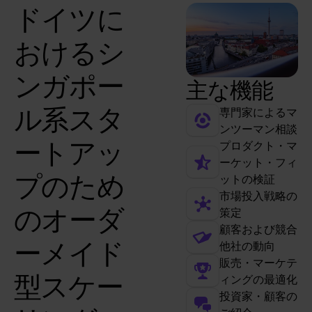
ドイツに
おけるシ
ンガポー
主な機能
ル系スタ
専門家によるマ
ンツーマン相談
ートアッ
プロダクト・マ
ーケット・フィ
プのため
ットの検証
市場投入戦略の
のオーダ
策定
顧客および競合
ーメイド
他社の動向
販売・マーケテ
型スケー
ィングの最適化
投資家・顧客の