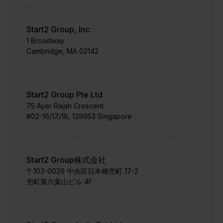
Start2 Group, Inc.
1 Broadway
Cambridge, MA 02142
Start2 Group Pte Ltd
75 Ayer Rajah Crescent
#02-16/17/18, 139953 Singapore
Start2 Group株式会社
〒103-0026 中央区日本橋兜町 17-2
兜町第六葉山ビル 4F