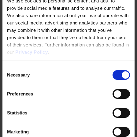
We use cookies to personalise content and ads, to
縮
provide social media features and to analyse our traffic.
We also share information about your use of our site with
ガイド付きの検証と専門家の知見を活
our social media, advertising and analytics partners who
用し、コストのかかる試行錯誤を回避
may combine it with other information that you’ve
しましょう。
provided to them or that they’ve collected from your use
of their services. Further information can also be found in
our
Privacy Policy
.
Consent
Necessary
Selection
Preferences
アジアで
スタートアッ
プと投資家、
の多彩な
Statistics
パートナー、
取り組み
ビジネスチャ
Marketing
ンスをつなぐ