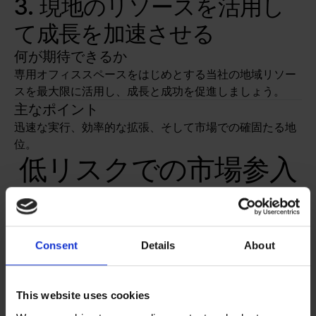
3. 現地のリソースを活用し
て成長を加速させる
何が期待できるか
専用オフィススペースをはじめとする当社の地域リソー
スを最大限に活用し、成長と成功を促進しましょう。
主なポイント
迅速な実行、効率的な拡張、そして市場での確固たる地
位。
低リスクでの市場参入
を加速させるよう設計
されています
Consent
Details
About
This website uses cookies
市場投入までの期間の短