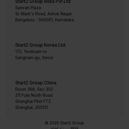
Start2 Group India Pvt Ltd
Samrah Plaza
St. Mark's Road, Ashok Nagar
Bengaluru - 560001, Karnataka
Start2 Group Korea Ltd.
172, Yeoksam-ro
Gangnam-gu, Seoul
Start2 Group China
Room 368, Sec 302
211 Fute North Road
Shanghai Pilot FTZ
Shanghai, 200131
© 2025 Start2 Group
デザイン・開発