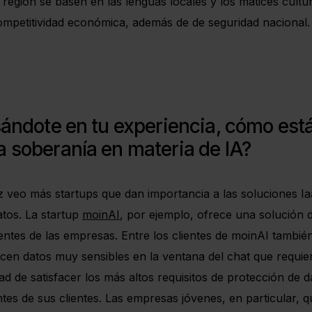
 la región se basen en las lenguas locales y los matices cult
ompetitividad económica, además de de seguridad nacional.
ándote en tu experiencia, cómo está
 soberanía en materia de IA?
 veo más startups que dan importancia a las soluciones I
tos. La startup
moinAI
, por ejemplo, ofrece una solución 
lientes de las empresas. Entre los clientes de moinAI tamb
ducen datos muy sensibles en la ventana del chat que requie
d de satisfacer los más altos requisitos de protección de
entes de sus clientes. Las empresas jóvenes, en particular