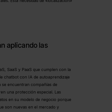
urales. Esta necesidad de «localización»
n aplicando las
aaS, SaaS y PaaS que cumplen con la
de chatbot con IA de autoaprendizaje
ién se encuentran compañías de
ren una protección especial. Las
 datos en su modelo de negocio porque
, que son nuevas en el mercado y