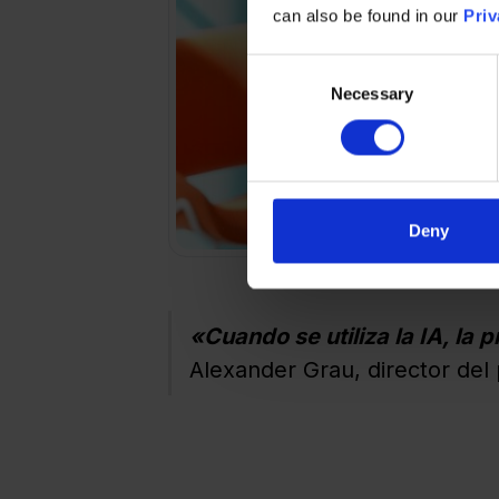
can also be found in our
Priv
Consent
Necessary
Selection
Deny
«Cuando se utiliza la IA, la
Alexander Grau, director de