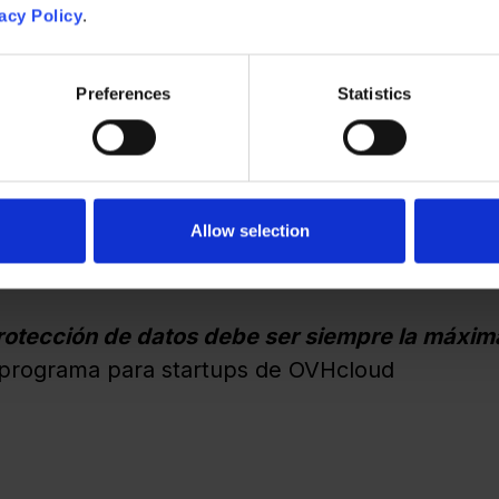
acy Policy
.
Preferences
Statistics
Allow selection
 protección de datos debe ser siempre la máxim
l programa para startups de OVHcloud