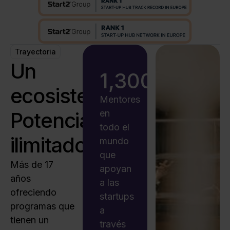
Trayectoria
Un
1,300
+
ecosistema.
Mentores
Potencial
en
todo el
ilimitado.
mundo
que
Más de 17
apoyan
años
a las
ofreciendo
startups
programas que
a
tienen un
través