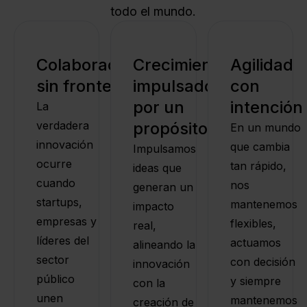
todo el mundo.
Colaboración
Crecimiento
Agilidad
sin fronteras
impulsado
con
por un
intención
La
verdadera
propósito
En un mundo
innovación
que cambia
Impulsamos
ocurre
tan rápido,
ideas que
cuando
nos
generan un
startups,
mantenemos
impacto
empresas y
flexibles,
real,
líderes del
actuamos
alineando la
sector
con decisión
innovación
público
y siempre
con la
unen
mantenemos
creación de