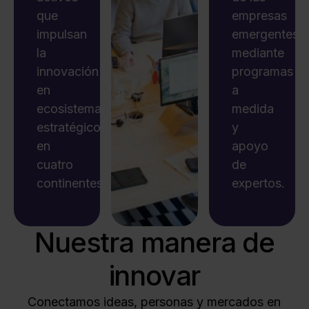
que
empresas
impulsan
emergentes
la
mediante
innovación
programas
en
a
ecosistemas
medida
estratégicos
y
en
apoyo
cuatro
de
continentes.
expertos.
Nuestra manera de
innovar
Conectamos ideas, personas y mercados en