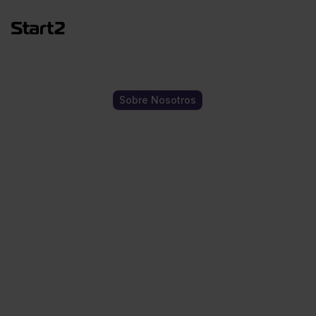
Sobre Nosotros
Tu Centro
Global de
Innovación
Conectamos startups, empresas y
entidades públicas para acelerar el
crecimiento y escalar proyectos en todo el