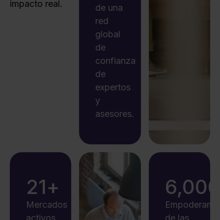
impacto real.
de una
red
global
de
confianza
de
expertos
y
asesores.
21
+
6,00
Mercados
Empoderamie
activos
de las