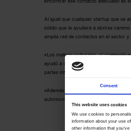
encontrar ese contacto adecuado es el
Al igual que cualquier startup que se
sólido que le ayudara a abrirse camin
amplia red de contactos en el sector y
«Los matices culturales, el protocolo e
ayudó a comprender lo que no podíamo
partes interesadas y cómo dirigirnos a 
Consent
«Además, hemos tenido acceso a progr
automovilístico, y ya hemos presentado 
This website uses cookies
We use cookies to personalis
information about your use of
other information that you’ve