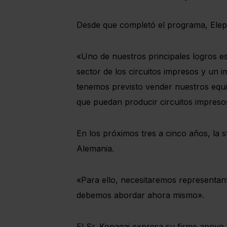
Desde que completó el programa, Elep
«Uno de nuestros principales logros e
sector de los circuitos impresos y un
tenemos previsto vender nuestros equi
que puedan producir circuitos impresos 
En los próximos tres a cinco años, la
Alemania.
«Para ello, necesitaremos representant
debemos abordar ahora mismo».
El Sr. Konagai expresa su firme apoy