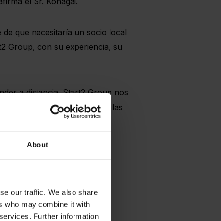
firma el Sr. Konagai.
de que necesitaría un socio local
t2 Group, con su experiencia, su
ender a distancia. Start2 Group nos
las decisiones, quiénes son las
About
ra empresas del sector
se our traffic. We also share
ers who may combine it with
 services. Further information