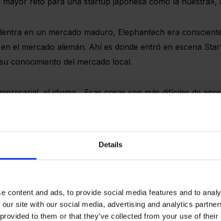
 mayor reto para una startup japonesa como la nuestra», a
 adentra en un mercado maduro, Elephantech era consciente 
o en el mercado alemán. Ahí es donde entró en escena Star
 su conocimiento del mercado local.
mpresarial, el idioma... Esas cosas son más difíciles de apr
s encontrar en Internet, como por ejemplo cómo se toman 
ellas», añade.
Details
amas muy interesantes, como aceleradoras de startups pa
nuestra solicitud a varias de ellas».
e content and ads, to provide social media features and to analy
 our site with our social media, advertising and analytics partn
 provided to them or that they’ve collected from your use of their