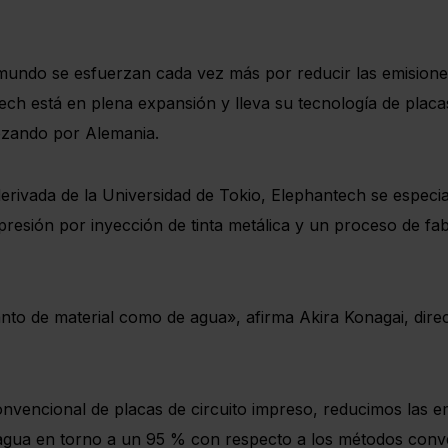
 mundo se esfuerzan cada vez más por reducir las emisiones
ech está en plena expansión y lleva su tecnología de placa
ezando por Alemania.
vada de la Universidad de Tokio, Elephantech se especiali
presión por inyección de tinta metálica y un proceso de fab
anto de material como de agua», afirma Akira Konagai, dir
nvencional de placas de circuito impreso, reducimos las e
gua en torno a un 95 % con respecto a los métodos conve