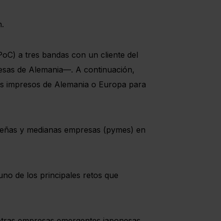
.
C) a tres bandas con un cliente del
resas de Alemania—. A continuación,
tos impresos de Alemania o Europa para
equeñas y medianas empresas (pymes) en
uno de los principales retos que
 otras empresas emergentes japonesas