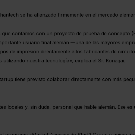
hantech se ha afianzado firmemente en el mercado alemán
s que contamos con un proyecto de prueba de concepto (Po
 importante usuario final alemán —una de las mayores emp
pos de impresión directamente a los fabricantes de circui
utilizando nuestra tecnología», explica el Sr. Konagai.
 startup tiene previsto colaborar directamente con más p
es locales y, sin duda, personal que hable alemán. Ese es 
o al programa «Market Access» de Start2 Group y anima a