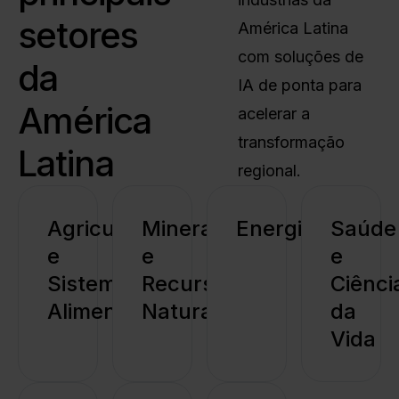
setores
América Latina
com soluções de
da
IA de ponta para
América
acelerar a
transformação
Latina
regional.
Agricultura
Mineração
Energia
Saúde
e
e
e
Sistemas
Recursos
Ciênci
Alimentares
Naturais
da
Vida