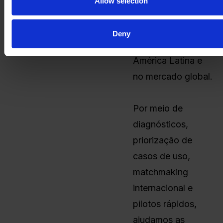
Allow selection
fornecedores
confiáveis de
Deny
soluções na
América Latina e
no mercado global.
Por meio de
diagnósticos,
priorização de
casos de uso,
matchmaking
internacional e
pilotos rápidos,
ajudamos as