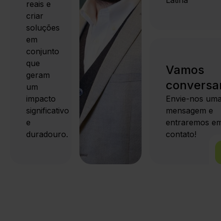
Latina
reais e
criar
soluções
em
conjunto
que
Vamos
geram
conversa
um
impacto
Envie-nos um
significativo
mensagem e
e
entraremos e
duradouro.
contato!
Mantenha-se
informado