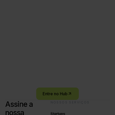
sobre novos
relatórios,
eventos e
iniciativas.
Inscreva-se para fazer parte de uma rede que
impulsiona a inovação em IA na América Latina.
Entre no Hub
Assine a
NOSSOS SERVIÇOS
nossa
Startups