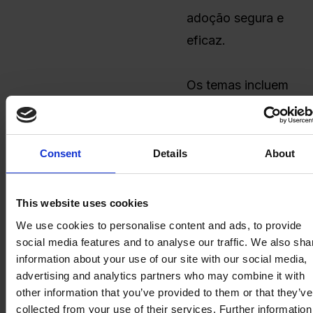
adoção segura e
eficaz.
Os temas incluem
IA generativa para
governos, IA
aplicada à
Consent
Details
About
eficiência
operacional e
This website uses cookies
riscos e
We use cookies to personalise content and ads, to provide
regulamentação na
social media features and to analyse our traffic. We also sha
information about your use of our site with our social media,
era dos LLMs.
advertising and analytics partners who may combine it with
Start2 Grup
other information that you’ve provided to them or that they’ve
Um
collected from your use of their services. Further information