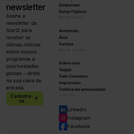
newsletter
Empresas
Setor Público
Assine a
MERCADOS
newsletter da
Start2 para
Américas
receber as
Ásia
Europa
últimas notícias
MAIS LINKS
sobre nossos
programas e
Sobre nós
oportunidades
Vagas
globais – direto
Fale Conosco
na sua caixa de
Impressão
entrada.
Política de privacidade
Cadastre-
SOCIAL
se
LinkedIn
Instagram
Facebook