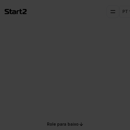
PT
IA na América
Latina
Inteligência Artificial com propósito. Da
América Latina para o mundo.
Role para baixo