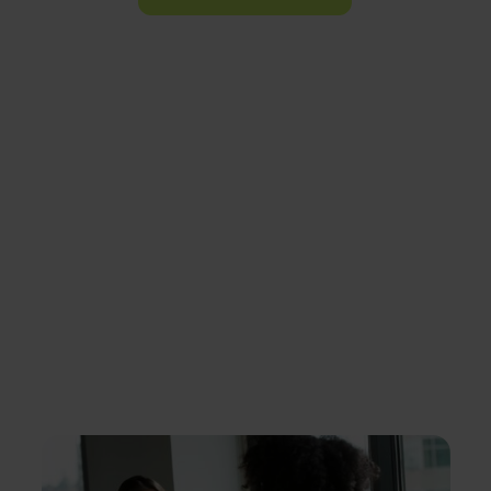
Descubre
Descubre
programas
otras
estratégicos
actividades
que conectan
a las empresas
en Asia
emergentes
con
inversores,
socios y
oportunidades
en Asia.