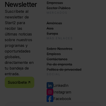
Newsletter
Empresas
Sector Público
Suscríbete al
MERCADOS
newsletter de
Start2 para
Américas
recibir las
Asia
Europa
últimas noticias
MÁS ENLACES
sobre nuestros
programas y
Sobre Nosotros
oportunidades
Empleos
globales,
Contáctanos
directamente en
Pie de imprenta
tu bandeja de
Política de privacidad
entrada.
SOCIAL
Suscríbete
LinkedIn
Instagram
Facebook