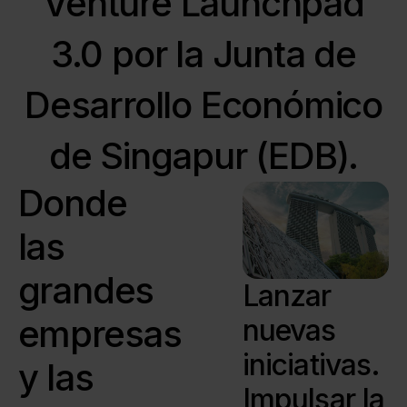
Venture Launchpad
3.0 por la Junta de
Desarrollo Económico
de Singapur (EDB).
Donde
las
grandes
Lanzar
empresas
nuevas
iniciativas.
y las
Impulsar la