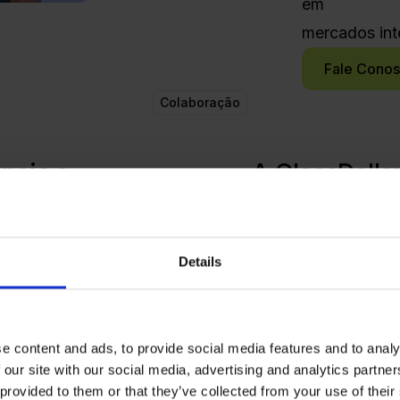
em
mercados int
Fale Cono
Colaboração
ncia a
A GlassDolla
os e a
digital
rojetos.
para a identificação,
inovadoras de startu
ssa presença global
Details
onais de inovação,
A GlassDollar
concent
a e muitos outros.
evolução tecnológica 
e content and ads, to provide social media features and to analy
desenvolvimento da 
sDollar está
 our site with our social media, advertising and analytics partn
de inovações
.
 fim de
proporcionar
 provided to them or that they’ve collected from your use of their