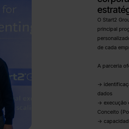
estraté
O Start2 Gro
principal pro
personalizad
de cada emp
A parceria of
-> identific
dados
-> execução e
Conceito (P
-> capacidad