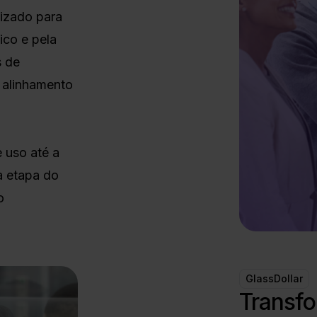
izado para
co e pela
s de
o alinhamento
 uso até a
a etapa do
o
GlassDollar
Transf