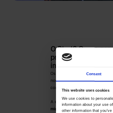
O Start2 Group gere
prestação de serviç
implementação de p
Os clientes se beneficiam de no
Consent
nos principais centros internaci
como o Vale do Silício, Cingapur
This website uses cookies
We use cookies to personalis
A equipe de atendimento do Glas
information about your use of
migrando
para o Start2 Group a
other information that you’ve