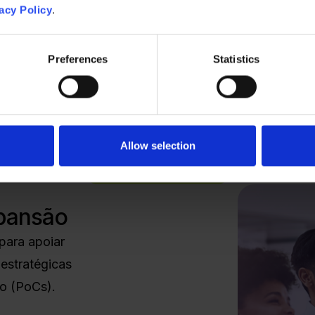
al ainda maior
para
acy Policy
.
 clientes. Com sua
apaz de dar suporte
Preferences
Statistics
ncluindo a
nceito (POC) em
Allow selection
Entre em contato
xpansão
para apoiar
estratégicas
to (PoCs).