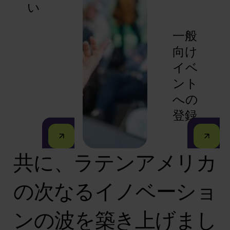
い
一般
向け
イベ
ント
への
登録
共に、ラテンアメリカ
の次なるイノベーショ
ンの波を築き上げまし