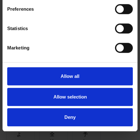
ス
Preferences
ポ
ー
Statistics
ツ
パ
フ
Marketing
ォ
ー
マ
ン
エ
Allow all
ス、
ネ
怪
探
ル
我
査、
ギ
Allow selection
の
操
ー
予
業
効
Deny
防、
の
率
お
安
化、
よ
全
予