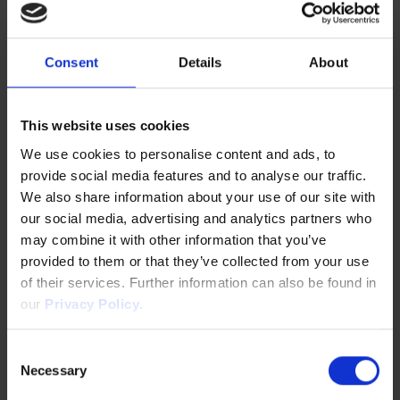
お
ニ
ィ、
化、
よ
タ
イ
予
び
リ
ン
知
Consent
Details
About
ト
ン
フ
保
レ
グ、
ラ、
全、
ー
グ
都
ロ
This website uses cookies
サ
リ
市
ボ
We use cookies to personalise content and ads, to
ビ
ー
サ
ッ
provide social media features and to analyse our traffic.
リ
ン
ー
ト
We also share information about your use of our site with
テ
移
ビ
工
our social media, advertising and analytics partners who
ィ。
行。
ス。
学。
may combine it with other information that you’ve
provided to them or that they’ve collected from your use
of their services. Further information can also be found in
our
Privacy Policy
.
ス
鉱
石
ポ
業
油・
Consent
ー
ガ
Necessary
Selection
ツ
ス