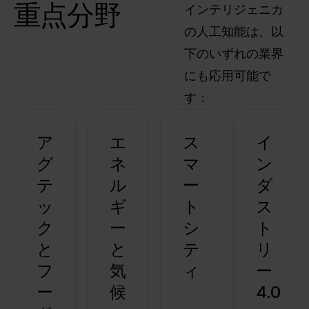
重点分野
インテリジェニカ
の人工知能は、以
下のいずれの業界
にも応用可能で
す：
ア
エ
ス
イ
グ
ネ
マ
ン
テ
ル
ー
ダ
ッ
ギ
ト
ス
ク
ー
シ
ト
と
と
テ
リ
フ
気
ィ
ー
ー
候
4.0