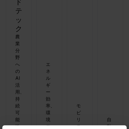
ド
テ
ッ
ク
農
業
分
野
へ
エ
の
ネ
AI
ル
活
ギ
用、
ー
持
効
続
率、
モ
可
環
ビ
能
境
リ
自
性、
モ
テ
動