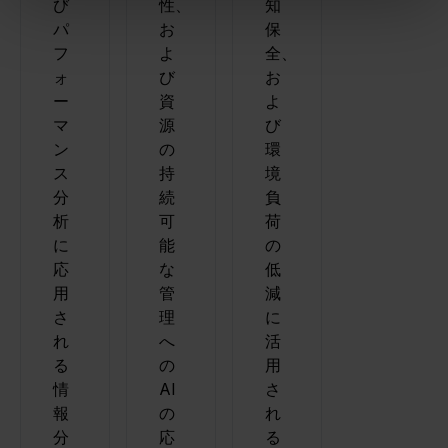
び
性、
知
パ
お
保
フ
よ
全、
ォ
び
お
ー
資
よ
マ
源
び
ン
の
環
ス
持
境
分
続
負
析
可
荷
に
能
の
応
な
低
用
管
減
さ
理
に
れ
へ
活
る
の
用
情
AI
さ
報
の
れ
分
応
る