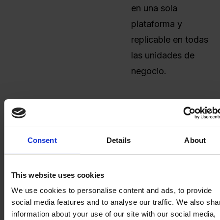
en una sola
plataforma y
replicable en todas
las unidades de
negocio.
Gracias a una amplia
base de datos de
soluciones propias y
Consent
Details
About
al aprendizaje
obtenido de miles de
This website uses cookies
pruebas de concepto
We use cookies to personalise content and ads, to provide
ofrece opciones
social media features and to analyse our traffic. We also sha
probadas con mayor
information about your use of our site with our social media,