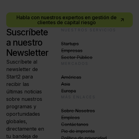
empresa.
Habla con nuestros expertos en gestión de
clientes de capital riesgo
Suscríbete
NUESTROS SERVICIOS
a nuestro
Startups
Newsletter
Empresas
Sector Público
Suscríbete al
MERCADOS
newsletter de
Start2 para
Américas
recibir las
Asia
Europa
últimas noticias
MÁS ENLACES
sobre nuestros
programas y
Sobre Nosotros
oportunidades
Empleos
globales,
Contáctanos
directamente en
Pie de imprenta
tu bandeja de
Política de privacidad