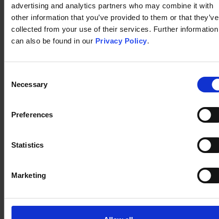
advertising and analytics partners who may combine it with
rapidez y permite
other information that you’ve provided to them or that they’ve
escalar los resultados
collected from your use of their services. Further information
Echa un
can also be found in our
Privacy Policy
.
vistazo a
GlassDollar
Experiencia
Historial de innovación
Consent
Necessary
Selection
corporativa del Grupo
Preferences
Start2
Statistics
Marketing
Una
Alcance
Equipo
red
mundial
de
internacional
expert
Start2