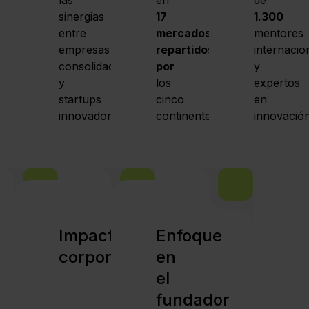
sinergias
17
1.300
entre
mercados
mentores
empresas
repartidos
internacio
consolidadas
por
y
y
los
expertos
startups
cinco
en
innovadoras
continentes
innovació
Impacto
Enfoque
corporativo
en
el
fundador