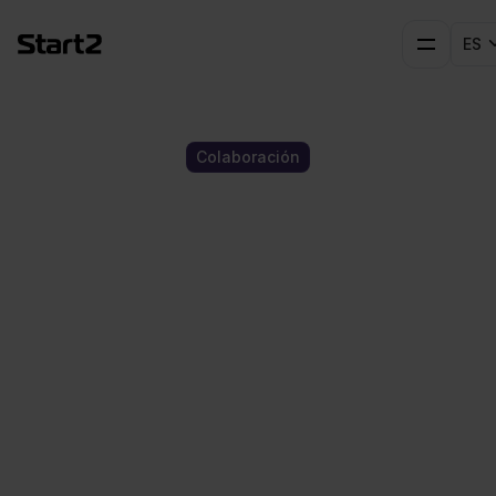
ES
Colaboración
Clientes
globales de
riesgo a un
nuevo nivel
Start2 Group y GlassDollar unen fuerzas