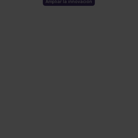
Ampliar la innovación
Consigue con
nosotros una
ventaja
competitiva en
la captación de
clientes para tu